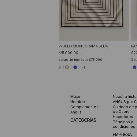
PAÑUELO MONOGRAMA SEDA
PA
$225.000,00
$2
3
cuotas sin interés de
$75.000
3
cu
+1
Mujer
Nuestra histo
Hombre
ANGUS por 
Complementos
Cuidado de 
de Cuero
Angus
Hacedores
CATEGORÍAS
Términos y
condiciones
EMPRESA