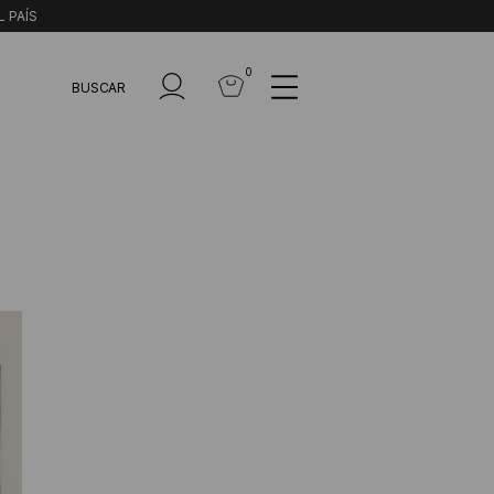
L PAÍS
0
BUSCAR