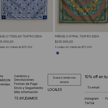
PAÑUELO VITRAL TEATRO SEDA
ÑUELO TESELAS TEATRO SEDA
$225.000,00
25.000,00
3
cuotas sin interés de
$75.000
otas sin interés de
$75.000
ria
Cambios y
10% off en t
Buscá tu tienda más
Devoluciones
CARDON
cercana
Formas de Pago
prendas
¡Te suscribiste
Envío y Seguimiento
LOCALES
Más información
TE AYUDAMOS
Instagram
F
TikTok