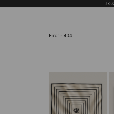
3 CUO
Error - 404