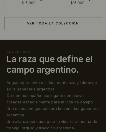
$15.000
$16.000
VER TODA LA COLECCIÓN
DESDE 1920
La raza que define el
campo argentino.
Angus representa calidad, confianza y liderazgo
en la ganadería argentina.
Cardon acompaña ese legado con piezas
creadas especialmente para la vida de campo
Una colección que celebra la identidad ganadera
argentina.
Una alianza pensada para la vida rural hecha de
trabajo, orgullo y tradición argentina.