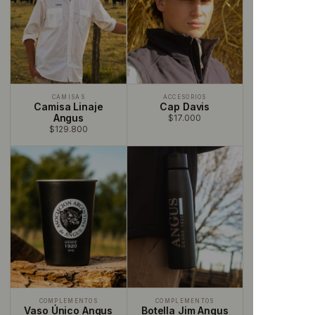
CAMISAS
ACCESORIOS
Camisa Linaje
Cap Davis
Angus
$17.000
$129.800
COMPLEMENTOS
COMPLEMENTOS
Vaso Único Angus
Botella Jim Angus