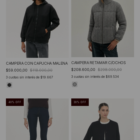
CAMPERA RETAMAR C/OCHOS
CAMPERA CON CAPUCHA MALENA
$208.600,00
$298.000,00
$59.000,00
$118.000,00
3
cuotas sin interés de
$69.534
3
cuotas sin interés de
$19.667
40
%
OFF
30
%
OFF