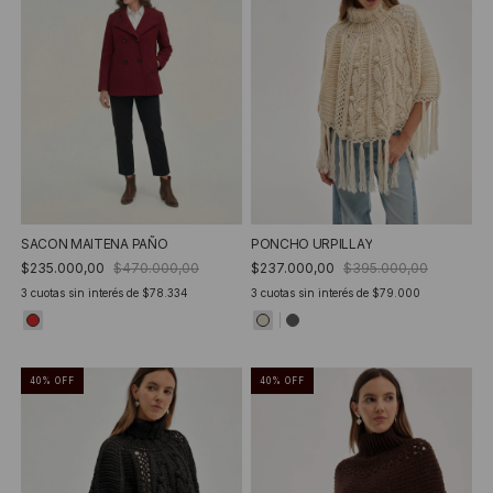
SACON MAITENA PAÑO
PONCHO URPILLAY
$235.000,00
$470.000,00
$237.000,00
$395.000,00
3
cuotas sin interés de
$78.334
3
cuotas sin interés de
$79.000
40
%
OFF
40
%
OFF