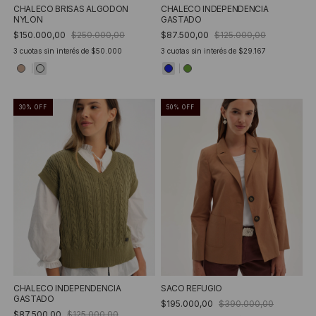
CHALECO INDEPENDENCIA
CHALECO BRISAS ALGODON
GASTADO
NYLON
$87.500,00
$125.000,00
$150.000,00
$250.000,00
3
cuotas sin interés de
$29.167
3
cuotas sin interés de
$50.000
30
%
OFF
50
%
OFF
CHALECO INDEPENDENCIA
SACO REFUGIO
GASTADO
$195.000,00
$390.000,00
$87.500,00
$125.000,00