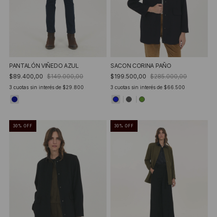
PANTALÓN VIÑEDO AZUL
SACON CORINA PAÑO
$89.400,00
$149.000,00
$199.500,00
$285.000,00
3
cuotas sin interés de
$29.800
3
cuotas sin interés de
$66.500
30
%
OFF
30
%
OFF