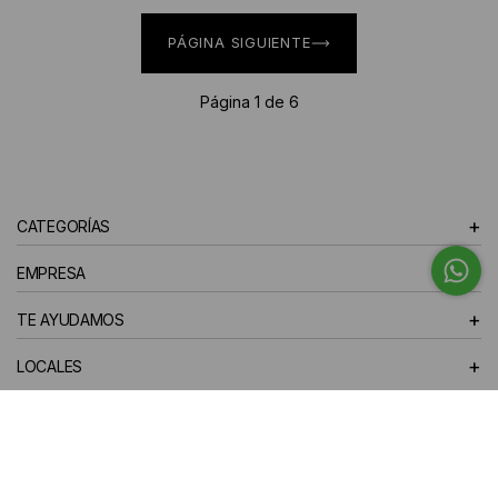
PÁGINA SIGUIENTE
Página 1 de 6
+
CATEGORÍAS
+
EMPRESA
+
TE AYUDAMOS
+
LOCALES
10% off en tu primera compra
¡Te suscribiste exitosamente!
SUSCRIBIRSE