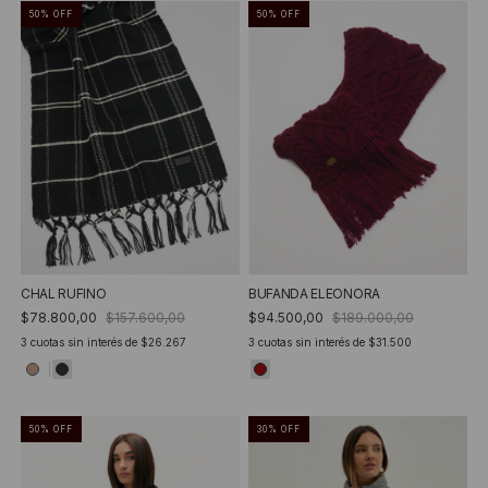
50
%
OFF
50
%
OFF
CHAL RUFINO
BUFANDA ELEONORA
$78.800,00
$157.600,00
$94.500,00
$189.000,00
3
cuotas sin interés de
$26.267
3
cuotas sin interés de
$31.500
50
%
OFF
30
%
OFF