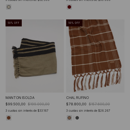
50
%
OFF
50
%
OFF
MANTON ISOLDA
CHAL RUFINO
$99.500,00
$199.000,00
$78.800,00
$157.600,00
3
cuotas sin interés de
$33.167
3
cuotas sin interés de
$26.267