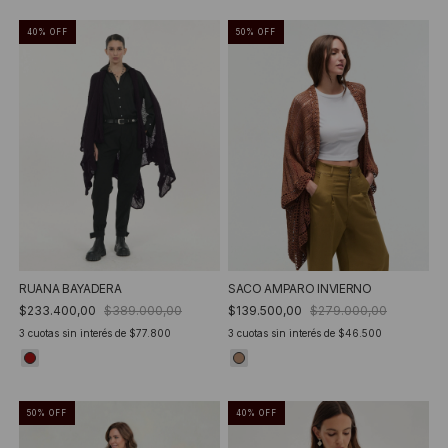
40
%
OFF
50
%
OFF
RUANA BAYADERA
SACO AMPARO INVIERNO
$233.400,00
$389.000,00
$139.500,00
$279.000,00
3
cuotas sin interés de
$77.800
3
cuotas sin interés de
$46.500
50
%
OFF
40
%
OFF