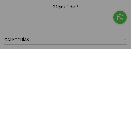
Página 1 de 2
+
CATEGORÍAS
+
EMPRESA
+
TE AYUDAMOS
+
LOCALES
10% off en tu primera compra
¡Te suscribiste exitosamente!
SUSCRIBIRSE
Instagram
Facebook
YouTube
TikTok