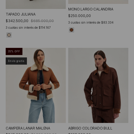
MONO LARGO CALANDRIA
TAPADO JULIANA
$250.000,00
$342.500,00
$685.000,00
3
cuotas sin interés de
$83.334
3
cuotas sin interés de
$114.167
35
%
OFF
Envío gratis
CAMPERA LANAR MALENA
ABRIGO COLORADO BULL