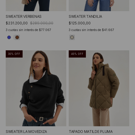
SWEATER TANDILIA
SWEATER VERBENAS
$125.000,00
$231.200,00
$289.000,00
3
cuotas sin interés de
$41.667
3
cuotas sin interés de
$77.067
30
%
OFF
40
%
OFF
SWEATER LA MOVEDIZA
TAPADO MATILDE PLUMA