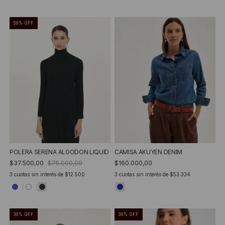
50
%
OFF
POLERA SERENA ALGODON LIQUID
CAMISA AKUYEN DENIM
$37.500,00
$75.000,00
$160.000,00
3
cuotas sin interés de
$12.500
3
cuotas sin interés de
$53.334
30
%
OFF
30
%
OFF