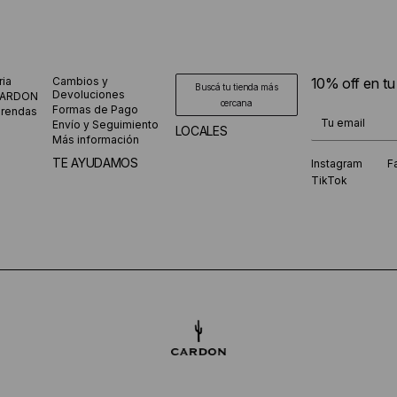
ria
Cambios y
10% off en t
Buscá tu tienda más
Devoluciones
CARDON
cercana
Formas de Pago
prendas
¡Te suscribiste
Envío y Seguimiento
LOCALES
Más información
TE AYUDAMOS
Instagram
F
TikTok