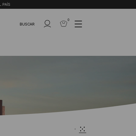
L PAÍS
0
BUSCAR