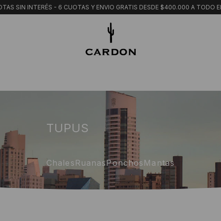
TAS SIN INTERÉS - 6 CUOTAS Y ENVIO GRATIS DESDE $400.000 A TODO E
TUPUS
Chales
Ruanas
Ponchos
Mantas