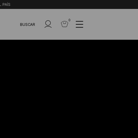
L PAÍS
0
BUSCAR