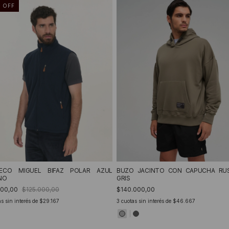
%
OFF
ECO MIGUEL BIFAZ POLAR AZUL
BUZO JACINTO CON CAPUCHA RU
NO
GRIS
500,00
$125.000,00
$140.000,00
s sin interés de
$29.167
3
cuotas sin interés de
$46.667