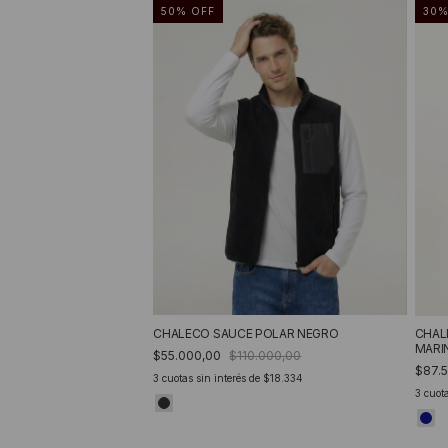
50
%
OFF
30
CHALECO SAUCE POLAR NEGRO
CHAL
MARI
$55.000,00
$110.000,00
$87.
3
cuotas sin interés de
$18.334
3
cuota