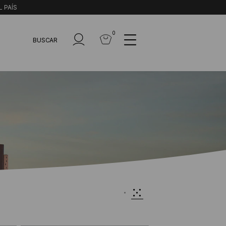
L PAÍS
0
BUSCAR