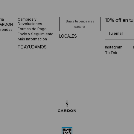
ria
Cambios y
10% off en t
Buscá tu tienda más
Devoluciones
CARDON
cercana
Formas de Pago
prendas
¡Te suscribiste
Envío y Seguimiento
LOCALES
Más información
TE AYUDAMOS
Instagram
F
TikTok