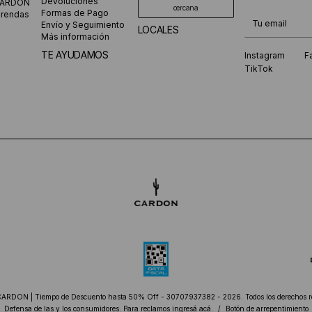
Devoluciones
CARDON
cercana
Formas de Pago
prendas
¡Te suscribiste
Envío y Seguimiento
LOCALES
Más información
TE AYUDAMOS
Instagram
F
TikTok
CARDON | Tiempo de Descuento hasta 50% Off - 30707937382 - 2026. Todos los derechos r
Defensa de las y los consumidores. Para reclamos
ingresá acá.
/
Botón de arrepentimiento