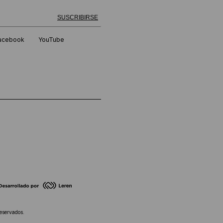
 exitosamente!
SUSCRIBIRSE
acebook
YouTube
eservados.