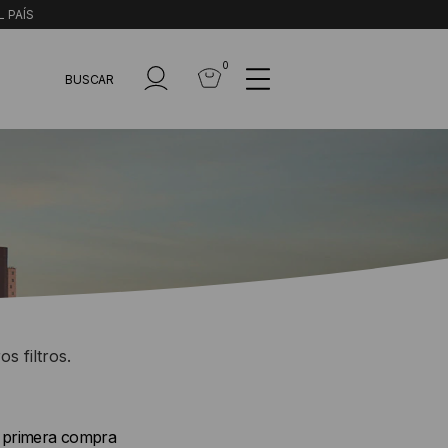
L PAÍS
0
BUSCAR
s filtros.
u primera compra