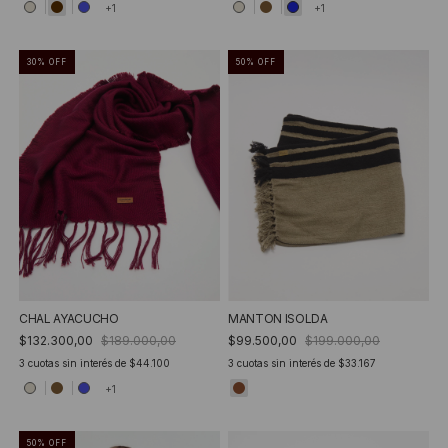
+1
+1
30
%
OFF
50
%
OFF
CHAL AYACUCHO
MANTON ISOLDA
$132.300,00
$189.000,00
$99.500,00
$199.000,00
3
cuotas sin interés de
$44.100
3
cuotas sin interés de
$33.167
+1
50
%
OFF