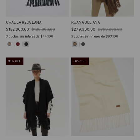
CHAL LA REJA LANA
RUANA JULIANA
$132.300,00
$189.000,00
$279.300,00
$399.000,00
3
cuotas sin interés de
$44.100
3
cuotas sin interés de
$93.100
30
%
OFF
30
%
OFF