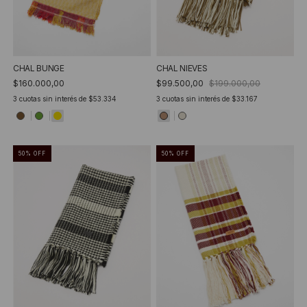
CHAL BUNGE
CHAL NIEVES
$160.000,00
$99.500,00
$199.000,00
3
cuotas sin interés de
$53.334
3
cuotas sin interés de
$33.167
50
%
OFF
50
%
OFF