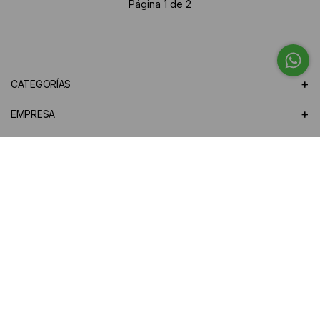
Página 1 de 2
+
CATEGORÍAS
+
EMPRESA
+
TE AYUDAMOS
+
LOCALES
10% off en tu primera compra
¡Te suscribiste exitosamente!
SUSCRIBIRSE
Instagram
Facebook
YouTube
TikTok