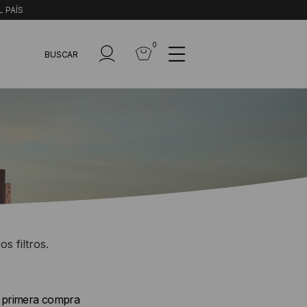
L PAÍS
0
BUSCAR
s filtros.
u primera compra