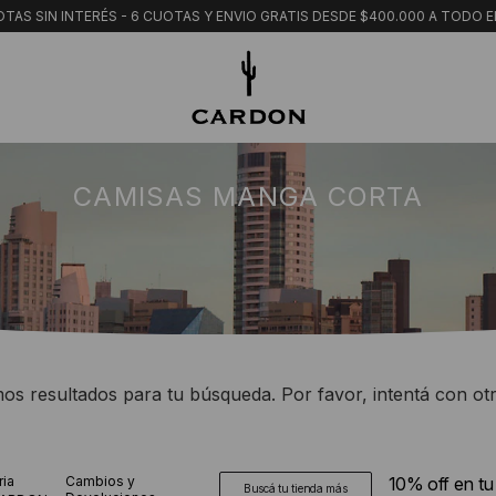
TAS SIN INTERÉS - 6 CUOTAS Y ENVIO GRATIS DESDE $400.000 A TODO E
CAMISAS MANGA CORTA
s resultados para tu búsqueda. Por favor, intentá con otro
ria
Cambios y
10% off en t
Buscá tu tienda más