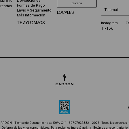
Devoluciones
CARDON
cercana
Formas de Pago
prendas
¡Te suscribiste
Envío y Seguimiento
LOCALES
Más información
TE AYUDAMOS
Instagram
F
TikTok
CARDON | Tiempo de Descuento hasta 50% Off - 30707937382 - 2026. Todos los derechos r
Defensa de las y los consumidores. Para reclamos
ingresá acá.
/
Botón de arrepentimiento