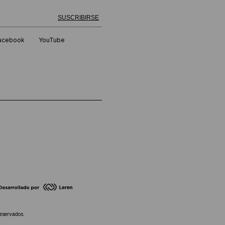
 exitosamente!
SUSCRIBIRSE
acebook
YouTube
eservados.