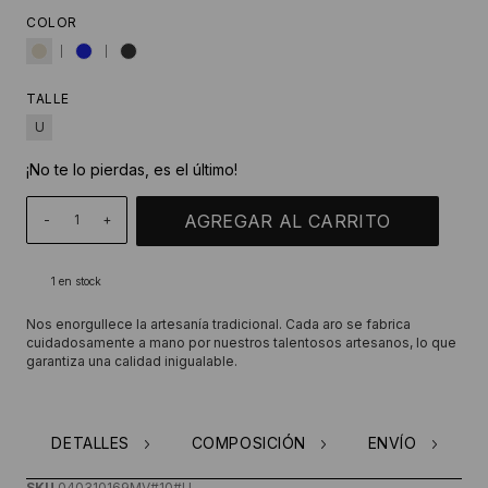
COLOR
TALLE
U
¡No te lo pierdas, es el último!
-
+
1
en stock
Nos enorgullece la artesanía tradicional. Cada aro se fabrica
cuidadosamente a mano por nuestros talentosos artesanos, lo que
garantiza una calidad inigualable.
DETALLES
COMPOSICIÓN
ENVÍO
SKU
040310169MV#10#U