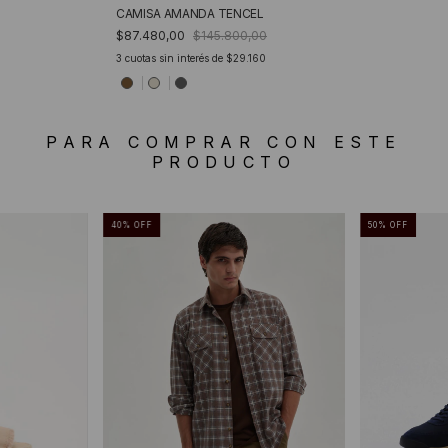
CAMISA AMANDA TENCEL
$87.480,00
$145.800,00
3
cuotas sin interés de
$29.160
PARA COMPRAR CON ESTE
PRODUCTO
40
%
OFF
50
%
OFF