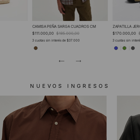
CAMISA PEÑA SARGA CUADROS CM
ZAPATILLA JE
$111.000,00
$185.000,00
$170.000,00
3
cuotas sin interés de
$37.000
3
cuotas sin inter
NUEVOS INGRESOS