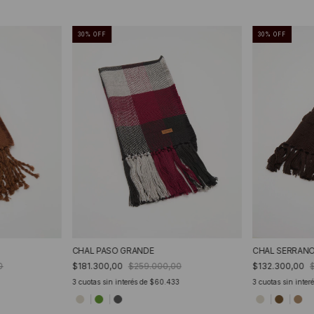
30
%
OFF
30
%
OFF
CHAL PASO GRANDE
CHAL SERRAN
0
$181.300,00
$259.000,00
$132.300,00
3
cuotas sin interés de
$60.433
3
cuotas sin inter