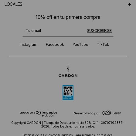
+
LOCALES
10% off en tu primera compra
¡Te suscribiste exitosamente!
SUSCRIBIRSE
Instagram
Facebook
YouTube
TikTok
Copyright CARDON | Tiempo de Descuento hasta 50% Off - 30707937382 -
2026. Todos los derechos reservados.
Defensa de las y los consumidores. Para reclamos
ingresá acá.