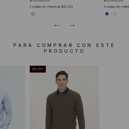
$70.000,00
$55.000,00
3
cuotas sin interés de
$23.333
3
cuotas sin inter
PARA COMPRAR CON ESTE
PRODUCTO
30
%
OFF