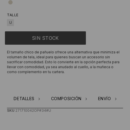
TALLE
U
El tamaño chico de pañuelo ofrece una alternativa que minimiza el
volumen de tela, ideal para quienes buscan un accesorio sin
sacrificar comodidad. Esto lo convierte en la opción perfecta para
llevar con comodidad, ya sea anudado al cuello, a la muñeca o
como complemento en tu cartera.
DETALLES
COMPOSICIÓN
ENVÍO
SKU
271710042OP#34#U