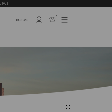
L PAÍS
0
BUSCAR