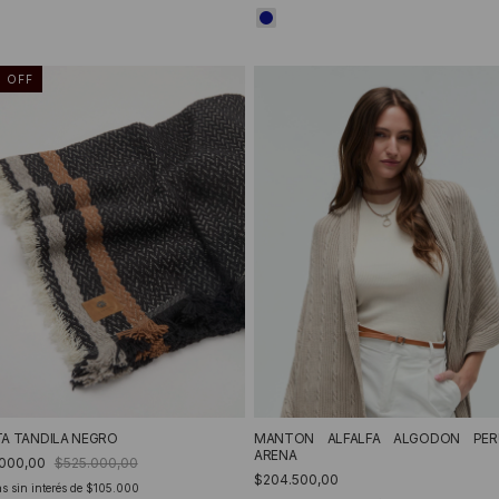
%
OFF
A TANDILA NEGRO
MANTON ALFALFA ALGODON PER
ARENA
.000,00
$525.000,00
$204.500,00
s sin interés de
$105.000