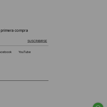
u primera compra
 exitosamente!
SUSCRIBIRSE
acebook
YouTube