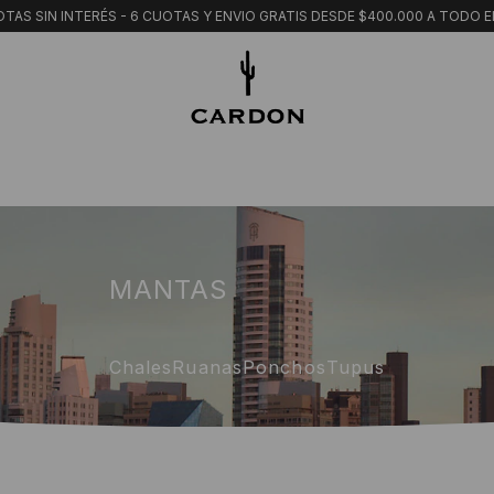
TAS SIN INTERÉS - 6 CUOTAS Y ENVIO GRATIS DESDE $400.000 A TODO E
MANTAS
Chales
Ruanas
Ponchos
Tupus