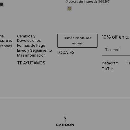
3
cuotas sin interés de
$68.167
ria
Cambios y
10% off en t
Buscá tu tienda más
Devoluciones
CARDON
cercana
Formas de Pago
prendas
¡Te suscribiste
Envío y Seguimiento
LOCALES
Más información
TE AYUDAMOS
Instagram
F
TikTok