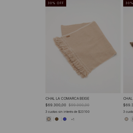
30
%
OFF
30
CHAL LA COMARCA BEIGE
CHAL
$69.300,00
$99.000,00
$69.
3
cuotas sin interés de
$23.100
3
cuota
+1