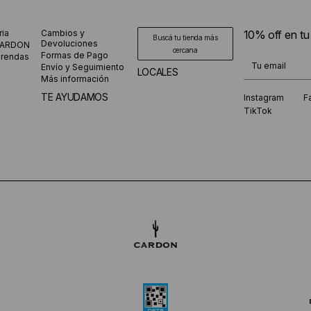
ria
Cambios y
10% off en t
Buscá tu tienda más
Devoluciones
CARDON
cercana
Formas de Pago
prendas
¡Te suscribiste
Envío y Seguimiento
LOCALES
Más información
TE AYUDAMOS
Instagram
F
TikTok