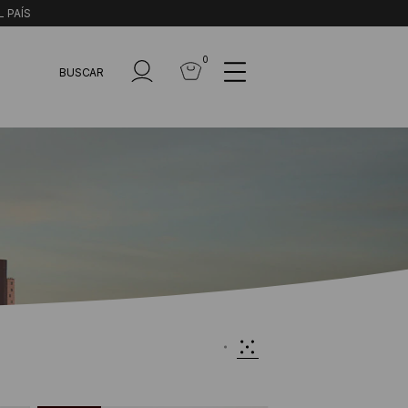
L PAÍS
0
BUSCAR