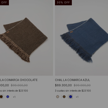
%
OFF
30
%
OFF
 LA COMARCA CHOCOLATE
CHAL LA COMARCA AZUL
300,00
$99.000,00
$69.300,00
$99.000,00
s sin interés de
$23.100
3
cuotas sin interés de
$23.100
+1
+1