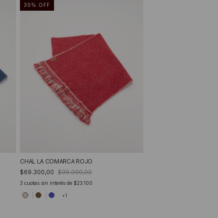
30
%
OFF
CHAL LA COMARCA ROJO
$69.300,00
$99.000,00
3
cuotas sin interés de
$23.100
+1