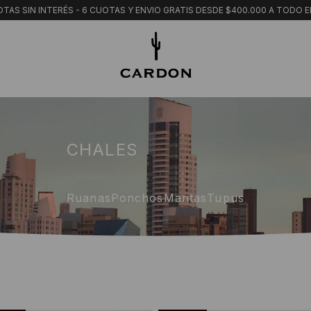
TAS SIN INTERÉS - 6 CUOTAS Y ENVIO GRATIS DESDE $400.000 A TODO E
CHALES
Ruanas
Ponchos
Mantas
Tupus