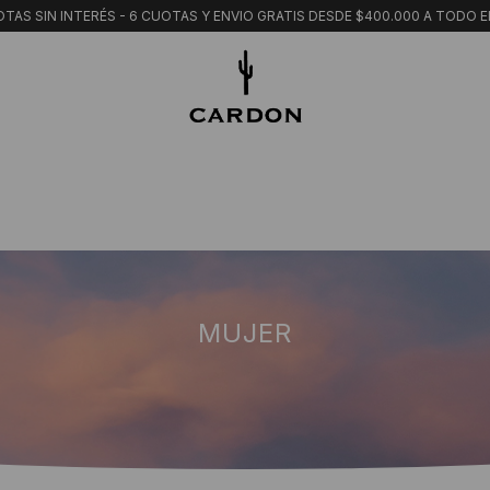
TAS SIN INTERÉS - 6 CUOTAS Y ENVIO GRATIS DESDE $400.000 A TODO E
MUJER