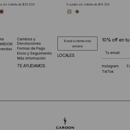
s sin interés de
$26.500
3
cuotas sin interés de
$14.334
ria
Cambios y
10% off en t
Buscá tu tienda más
Devoluciones
CARDON
cercana
Formas de Pago
prendas
¡Te suscribiste
Envío y Seguimiento
LOCALES
Más información
TE AYUDAMOS
Instagram
F
TikTok