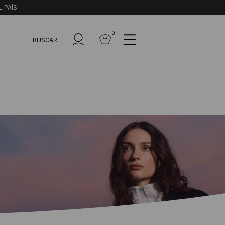
L PAÍS
0
BUSCAR