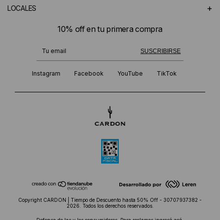
+
LOCALES
10% off en tu primera compra
¡Te suscribiste exitosamente!
SUSCRIBIRSE
Instagram
Facebook
YouTube
TikTok
Copyright CARDON | Tiempo de Descuento hasta 50% Off - 30707937382 -
2026. Todos los derechos reservados.
Defensa de las y los consumidores. Para reclamos
ingresá acá.