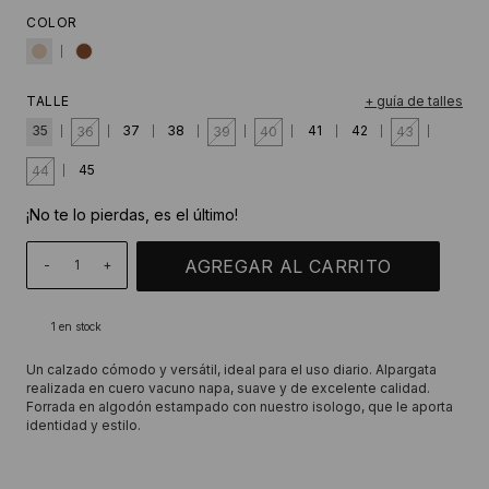
COLOR
TALLE
+ guía de talles
35
37
38
41
42
36
39
40
43
45
44
¡No te lo pierdas, es el último!
-
+
1
en stock
Un calzado cómodo y versátil, ideal para el uso diario. Alpargata
realizada en cuero vacuno napa, suave y de excelente calidad.
Forrada en algodón estampado con nuestro isologo, que le aporta
identidad y estilo.