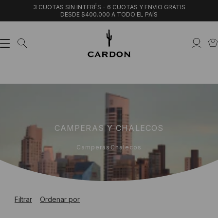
3 CUOTAS SIN INTERÉS - 6 CUOTAS Y ENVIO GRATIS
DESDE $400.000 A TODO EL PAÍS
CAMPERAS Y CHALECOS
Camperas
Chalecos
Filtrar
Ordenar por