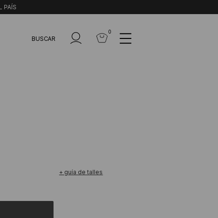
L PAÍS
0
BUSCAR
+ guía de talles