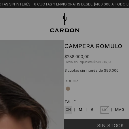
TAS SIN INTERÉS - 6 CUOTAS Y ENVIO GRATIS DESDE $400.000 A TODO E
CAMPERA ROMULO
$288.000,00
Precio sin impuestos
$238.016,53
3
cuotas sin interés de
$96.000
COLOR
TALLE
CH
M
G
MMG
MG