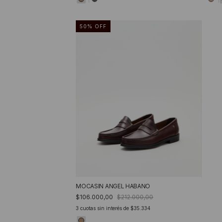
50
%
OFF
MOCASIN ANGEL HABANO
$106.000,00
$212.000,00
3
cuotas sin interés de
$35.334