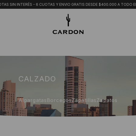
TAS SIN INTERÉS - 6 CUOTAS Y ENVIO GRATIS DESDE $400.000 A TODO E
CALZADO
Alpargatas
Borcegos
Zapatillas
Zapatos