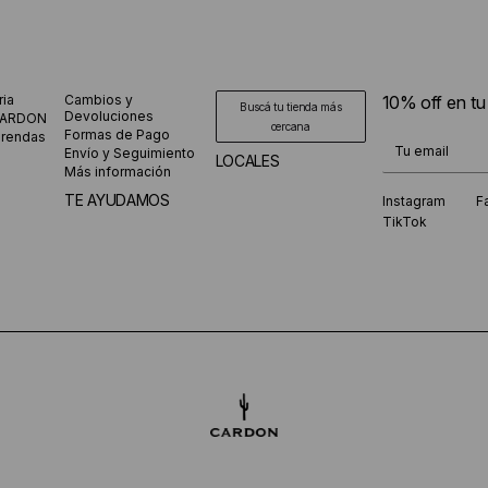
ria
Cambios y
10% off en t
Buscá tu tienda más
Devoluciones
CARDON
cercana
Formas de Pago
prendas
¡Te suscribiste
Envío y Seguimiento
LOCALES
Más información
TE AYUDAMOS
Instagram
F
TikTok