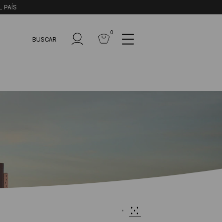
L PAÍS
0
BUSCAR