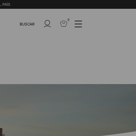
L PAÍS
0
BUSCAR