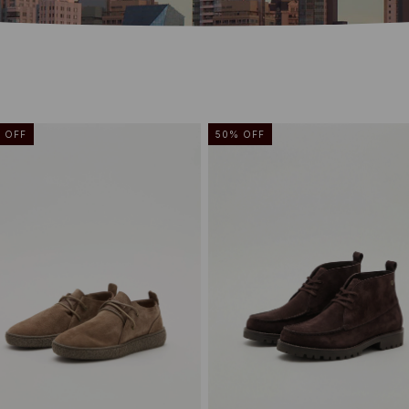
%
OFF
50
%
OFF