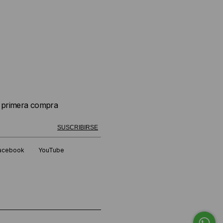
u primera compra
 exitosamente!
SUSCRIBIRSE
acebook
YouTube