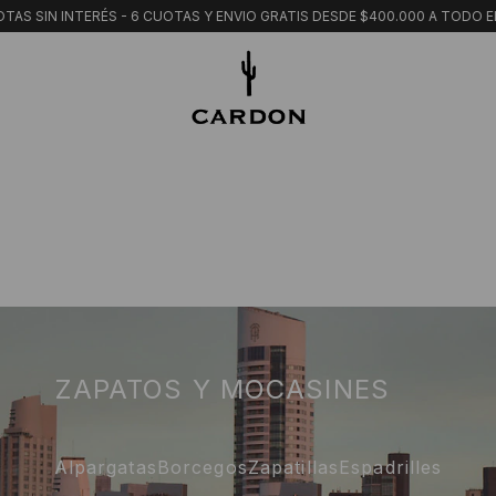
TAS SIN INTERÉS - 6 CUOTAS Y ENVIO GRATIS DESDE $400.000 A TODO E
ZAPATOS Y MOCASINES
Alpargatas
Borcegos
Zapatillas
Espadrilles