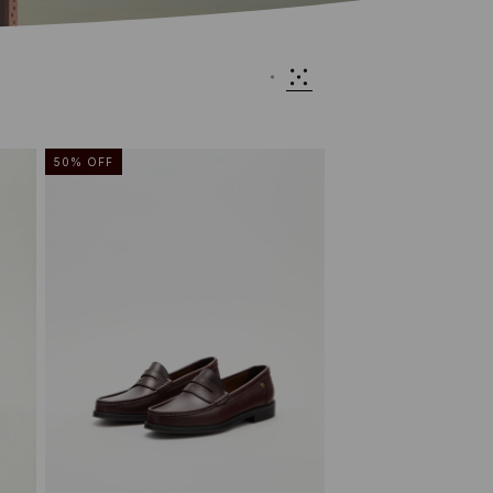
50
%
OFF