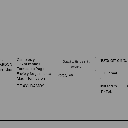
ria
Cambios y
10% off en t
Buscá tu tienda más
Devoluciones
CARDON
cercana
Formas de Pago
prendas
¡Te suscribiste
Envío y Seguimiento
LOCALES
Más información
TE AYUDAMOS
Instagram
F
TikTok