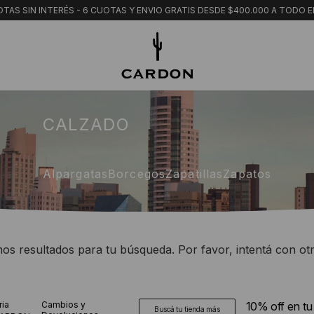
TAS SIN INTERÉS - 6 CUOTAS Y ENVIO GRATIS DESDE $400.000 A TODO E
CALZADO
Alpargatas
Borcegos
Zapatillas
Zapatos
s resultados para tu búsqueda. Por favor, intentá con otro
ria
Cambios y
10% off en t
Buscá tu tienda más