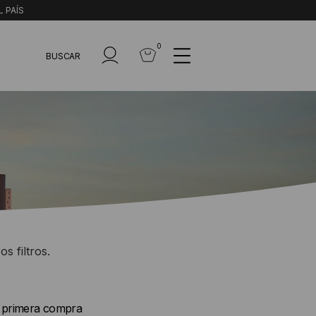
L PAÍS
0
BUSCAR
s filtros.
u primera compra