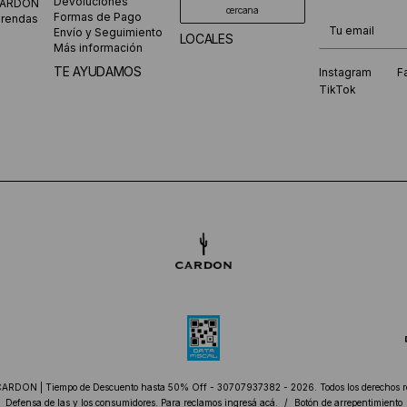
Devoluciones
CARDON
cercana
Formas de Pago
prendas
¡Te suscribiste
Envío y Seguimiento
LOCALES
Más información
TE AYUDAMOS
Instagram
F
TikTok
CARDON | Tiempo de Descuento hasta 50% Off - 30707937382 - 2026. Todos los derechos r
Defensa de las y los consumidores. Para reclamos
ingresá acá.
/
Botón de arrepentimiento