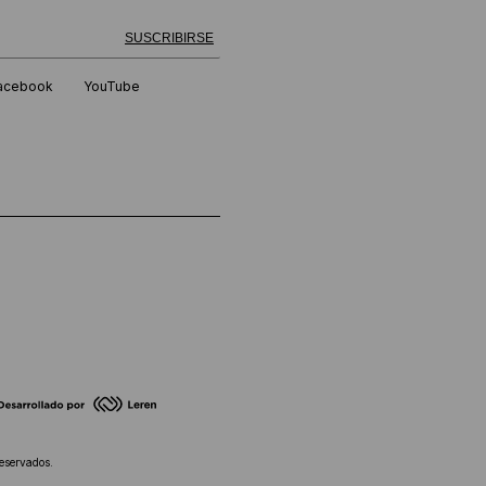
 exitosamente!
SUSCRIBIRSE
acebook
YouTube
eservados.