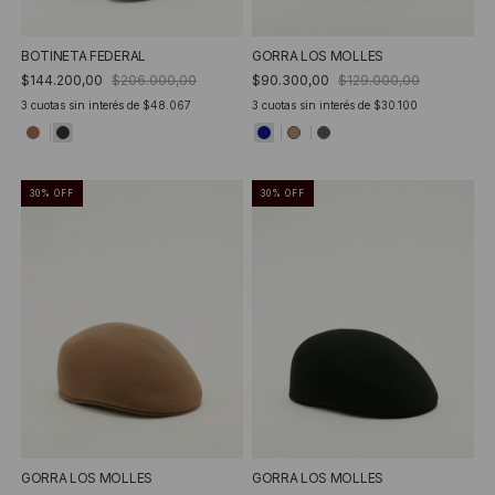
BOTINETA FEDERAL
GORRA LOS MOLLES
$144.200,00
$206.000,00
$90.300,00
$129.000,00
3
cuotas sin interés de
$48.067
3
cuotas sin interés de
$30.100
30
%
OFF
30
%
OFF
GORRA LOS MOLLES
GORRA LOS MOLLES