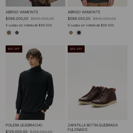
ABRIGO VIAMONTE
ABRIGO VIAMONTE
$588.000,00
$840.000,00
$588.000,00
$840.000,00
6
cuotas sin interés de
$98.000
6
cuotas sin interés de
$98.000
50
%
OFF
40
%
OFF
POLERA QUEBRACHO
ZAPATILLA BOTIN QUEBRADA
FULONADO
$129.000,00
$258.000,00