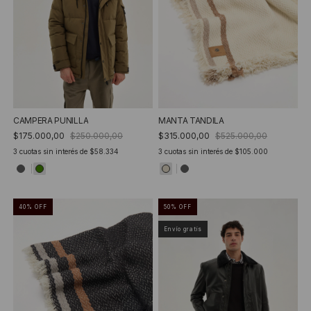
CAMPERA PUNILLA
MANTA TANDILA
$175.000,00
$250.000,00
$315.000,00
$525.000,00
3
cuotas sin interés de
$58.334
3
cuotas sin interés de
$105.000
40
%
OFF
50
%
OFF
Envío gratis