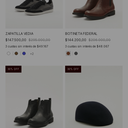
ZAPATILLA VEDIA
BOTINETA FEDERAL
$147.500,00
$295.000,00
$144.200,00
$206.000,00
3
cuotas sin interés de
$49.167
3
cuotas sin interés de
$48.067
+2
30
%
OFF
30
%
OFF