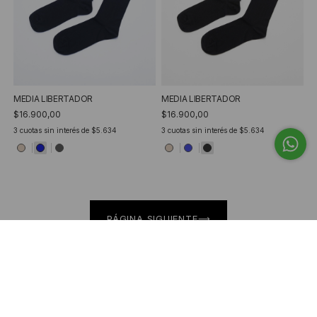
MEDIA LIBERTADOR
MEDIA LIBERTADOR
$16.900,00
$16.900,00
3
cuotas sin interés de
$5.634
3
cuotas sin interés de
$5.634
PÁGINA SIGUIENTE
Página 1 de 7