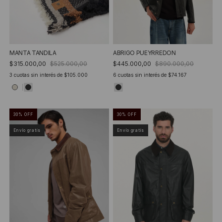
MANTA TANDILA
ABRIGO PUEYRREDON
$315.000,00
$525.000,00
$445.000,00
$890.000,00
3
cuotas sin interés de
$105.000
6
cuotas sin interés de
$74.167
30
%
OFF
30
%
OFF
Envío gratis
Envío gratis