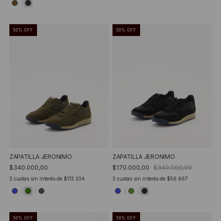
50
%
OFF
50
%
OFF
ZAPATILLA JERONIMO
ZAPATILLA JERONIMO
$340.000,00
$170.000,00
$340.000,00
3
cuotas sin interés de
$113.334
3
cuotas sin interés de
$56.667
50
%
OFF
50
%
OFF