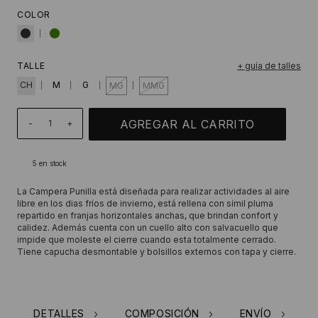
COLOR
TALLE
+ guía de talles
CH
M
G
MG
MMG
-
+
5
en stock
La Campera Punilla está diseñada para realizar actividades al aire
libre en los dias fríos de invierno, está rellena con símil pluma
repartido en franjas horizontales anchas, que brindan confort y
calidez. Además cuenta con un cuello alto con salvacuello que
impide que moleste el cierre cuando esta totalmente cerrado.
Tiene capucha desmontable y bolsillos externos con tapa y cierre.
DETALLES
COMPOSICIÓN
ENVÍO