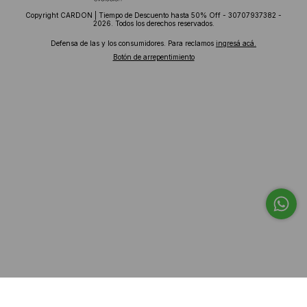
Copyright CARDON | Tiempo de Descuento hasta 50% Off - 30707937382 -
2026. Todos los derechos reservados.
Defensa de las y los consumidores. Para reclamos
ingresá acá.
Botón de arrepentimiento