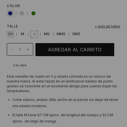
COLOR
TALLE
+ guía de talles
CH
M
MG
MMG
EMG
G
-
+
3
en stock
Este sweater de cuello en V y silueta cómoda es un clásico de
nuestra marca. Al estar tejido en un lambswool italiano de punto
grueso se convierte en un excelente abrigo para cuando bajan las
temperaturas.
Corte clásico, amplio. Más ancho en el pecho sin dejar de tener
una silueta moderna.
El talle M tiene 67 CM aprox. de longitud del cuerpo y 62 CM
aprox. de largo de manga.