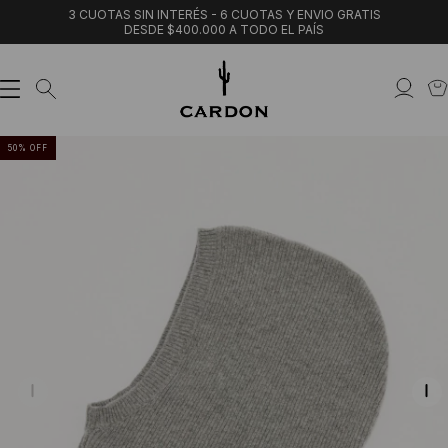
3 CUOTAS SIN INTERÉS - 6 CUOTAS Y ENVIO GRATIS
DESDE $400.000 A TODO EL PAÍS
50
%
OFF