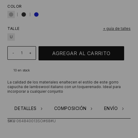
COLOR
TALLE
+ guía de talles
U
-
+
10
en stock
La calidad de los materiales enaltecen el estilo de este gorro
capucha de lambswool italiano con un toquerenado. Ideal para
incorporar a cualquier conjunto
DETALLES
COMPOSICIÓN
ENVÍO
SKU
064840013SO#68#U