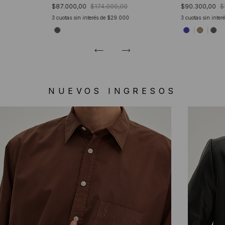
$87.000,00
$174.000,00
$90.300,00
$
3
cuotas sin interés de
$29.000
3
cuotas sin inter
NUEVOS INGRESOS