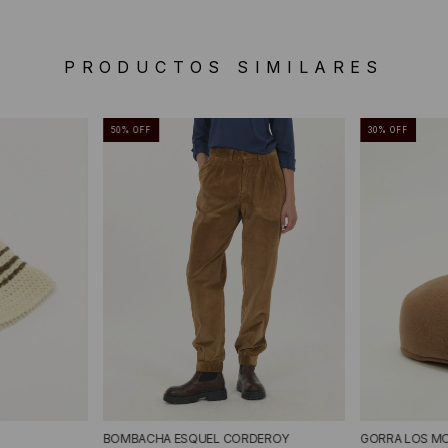
PRODUCTOS SIMILARES
50
%
OFF
30
%
OFF
BOMBACHA ESQUEL CORDEROY
GORRA LOS M