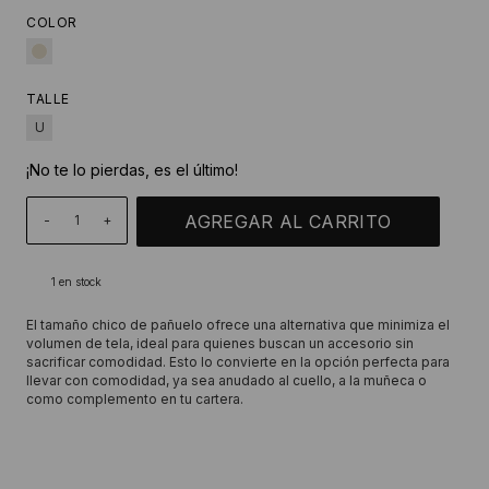
COLOR
TALLE
U
¡No te lo pierdas, es el último!
-
+
1
en stock
El tamaño chico de pañuelo ofrece una alternativa que minimiza el
volumen de tela, ideal para quienes buscan un accesorio sin
sacrificar comodidad. Esto lo convierte en la opción perfecta para
llevar con comodidad, ya sea anudado al cuello, a la muñeca o
como complemento en tu cartera.