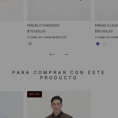
PAÑUELO CHAPEADO
PAÑUELO LEG
$70.000,00
$55.000,00
3
cuotas sin interés de
$23.333
3
cuotas sin inter
PARA COMPRAR CON ESTE
PRODUCTO
30
%
OFF