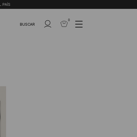
L PAÍS
0
BUSCAR