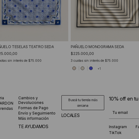
PAÑUELO MONOGRAMA SEDA
ÑUELO TESELAS TEATRO SEDA
$225.000,00
25.000,00
3
cuotas sin interés de
$75.000
otas sin interés de
$75.000
+1
ria
Cambios y
10% off en t
Buscá tu tienda más
Devoluciones
CARDON
cercana
Formas de Pago
prendas
¡Te suscribiste
Envío y Seguimiento
LOCALES
Más información
TE AYUDAMOS
Instagram
F
TikTok