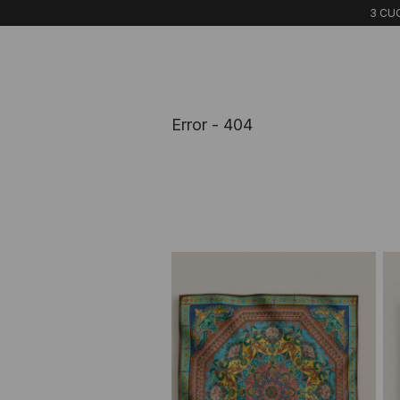
3 CUO
Error - 404