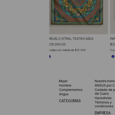
PAÑUELO VITRAL TEATRO SEDA
PA
$225.000,00
$2
3
cuotas sin interés de
$75.000
3
cu
Mujer
Nuestra histo
Hombre
ANGUS por 
Complementos
Cuidado de 
de Cuero
Angus
Hacedores
CATEGORÍAS
Términos y
condiciones
EMPRESA