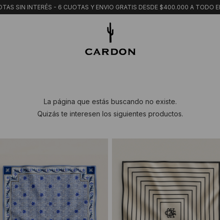
TAS SIN INTERÉS - 6 CUOTAS Y ENVIO GRATIS DESDE $400.000 A TODO E
La página que estás buscando no existe.
Quizás te interesen los siguientes productos.