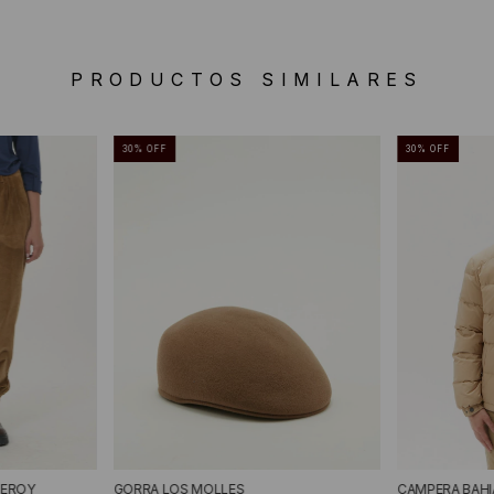
PRODUCTOS SIMILARES
30
%
OFF
30
%
OFF
DEROY
GORRA LOS MOLLES
CAMPERA BAHI