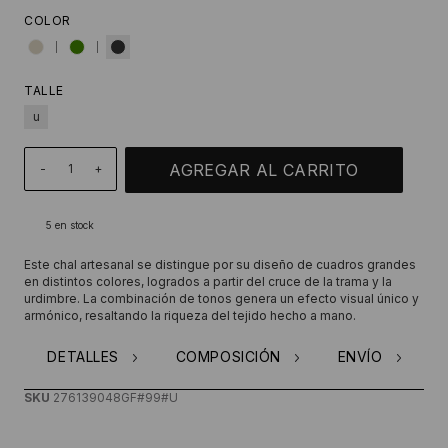
COLOR
TALLE
u
-
+
5
en stock
Este chal artesanal se distingue por su diseño de cuadros grandes
en distintos colores, logrados a partir del cruce de la trama y la
urdimbre. La combinación de tonos genera un efecto visual único y
armónico, resaltando la riqueza del tejido hecho a mano.
DETALLES
COMPOSICIÓN
ENVÍO
SKU
276139048GF#99#U