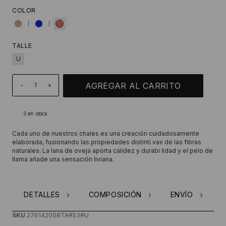
COLOR
TALLE
U
-
+
3
en stock
Cada uno de nuestros chales es una creación cuidadosamente
elaborada, fusionando las propiedades distinti vas de las fibras
naturales. La lana de oveja aporta calidez y durabi lidad y el pelo de
llama añade una sensación liviana.
DETALLES
COMPOSICIÓN
ENVÍO
SKU
276142008TA#53#U