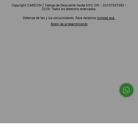
Copyright CARDON | Tiempo de Descuento hasta 50% Off - 30707937382 -
2026. Todos los derechos reservados.
Defensa de las y los consumidores. Para reclamos
ingresá acá.
Botón de arrepentimiento