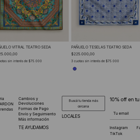
ÑUELO VITRAL TEATRO SEDA
PAÑUELO TESELAS TEATRO SEDA
25.000,00
$225.000,00
otas sin interés de
$75.000
3
cuotas sin interés de
$75.000
ria
Cambios y
10% off en t
Buscá tu tienda más
Devoluciones
CARDON
cercana
Formas de Pago
prendas
¡Te suscribiste
Envío y Seguimiento
LOCALES
Más información
TE AYUDAMOS
Instagram
F
TikTok