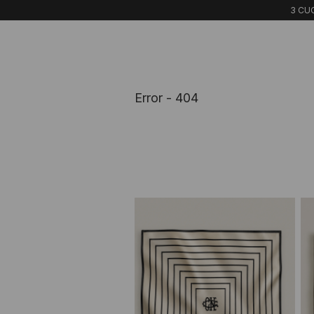
3 CUO
Error - 404