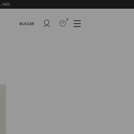
L PAÍS
0
BUSCAR