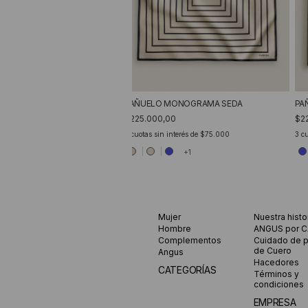
PAÑUELO MONOGRAMA SEDA
PA
$225.000,00
$2
3
cuotas sin interés de
$75.000
3
cu
+1
Mujer
Nuestra histo
Hombre
ANGUS por 
Complementos
Cuidado de 
de Cuero
Angus
Hacedores
CATEGORÍAS
Términos y
condiciones
EMPRESA