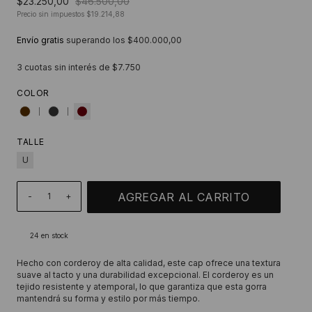
$23.250,00
$46.500,00
Precio sin impuestos
$19.214,88
Envío gratis
superando los
$400.000,00
3
cuotas sin interés de
$7.750
COLOR
TALLE
U
-
+
24
en stock
Hecho con corderoy de alta calidad, este cap ofrece una textura
suave al tacto y una durabilidad excepcional. El corderoy es un
tejido resistente y atemporal, lo que garantiza que esta gorra
mantendrá su forma y estilo por más tiempo.