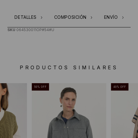
DETALLES
COMPOSICIÓN
ENVÍO
SKU
064530011OP#54#U
PRODUCTOS SIMILARES
50
%
OFF
40
%
OFF