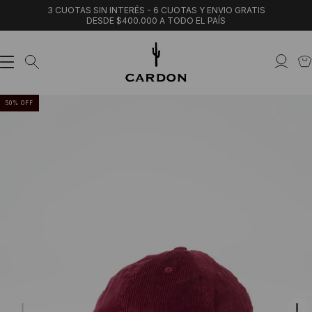
3 CUOTAS SIN INTERÉS - 6 CUOTAS Y ENVIO GRATIS
DESDE $400.000 A TODO EL PAÍS
50
%
OFF