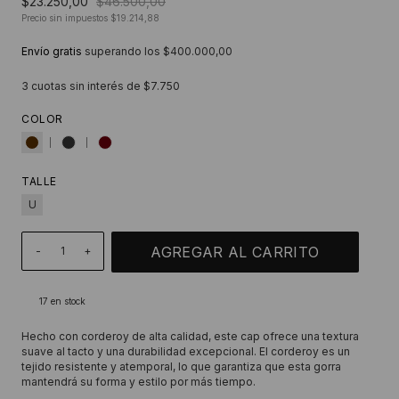
$23.250,00
$46.500,00
Precio sin impuestos
$19.214,88
Envío gratis
superando los
$400.000,00
3
cuotas sin interés de
$7.750
COLOR
TALLE
U
-
+
17
en stock
Hecho con corderoy de alta calidad, este cap ofrece una textura
suave al tacto y una durabilidad excepcional. El corderoy es un
tejido resistente y atemporal, lo que garantiza que esta gorra
mantendrá su forma y estilo por más tiempo.