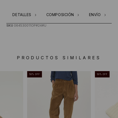
DETALLES
COMPOSICIÓN
ENVÍO
SKU
064530011OP#24#U
PRODUCTOS SIMILARES
50
%
OFF
50
%
OFF