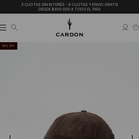
3 CUOTAS SIN INTERÉS - 6 CUOTAS Y ENVIO GRATIS
DESDE $400.000 A TODO EL PAÍS
50
%
OFF