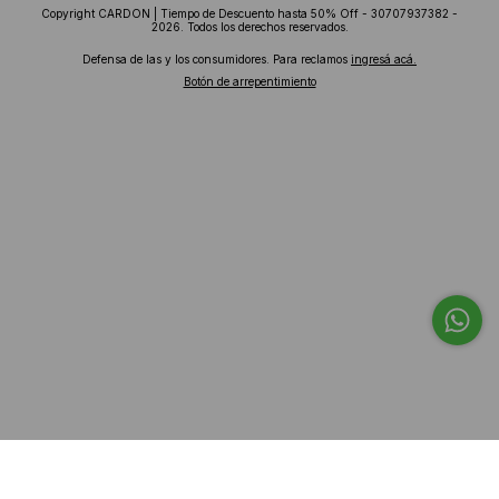
Copyright CARDON | Tiempo de Descuento hasta 50% Off - 30707937382 -
2026. Todos los derechos reservados.
Defensa de las y los consumidores. Para reclamos
ingresá acá.
Botón de arrepentimiento