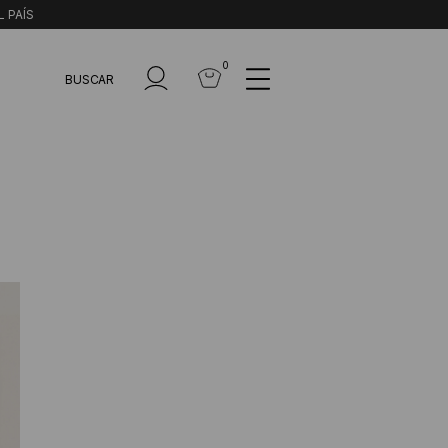
L PAÍS
0
BUSCAR