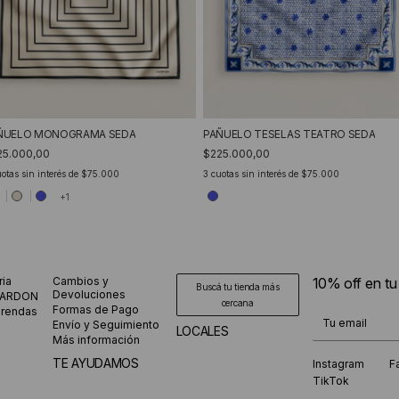
ÑUELO MONOGRAMA SEDA
PAÑUELO TESELAS TEATRO SEDA
25.000,00
$225.000,00
otas sin interés de
$75.000
3
cuotas sin interés de
$75.000
+1
ria
Cambios y
10% off en t
Buscá tu tienda más
Devoluciones
CARDON
cercana
Formas de Pago
prendas
¡Te suscribiste
Envío y Seguimiento
LOCALES
Más información
TE AYUDAMOS
Instagram
F
TikTok