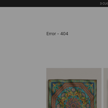
3 CUO
Error - 404