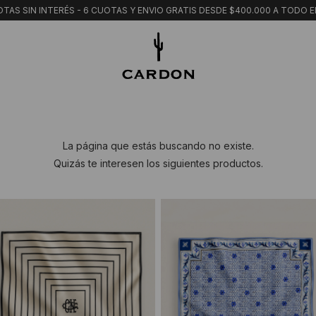
TAS SIN INTERÉS - 6 CUOTAS Y ENVIO GRATIS DESDE $400.000 A TODO E
La página que estás buscando no existe.
Quizás te interesen los siguientes productos.