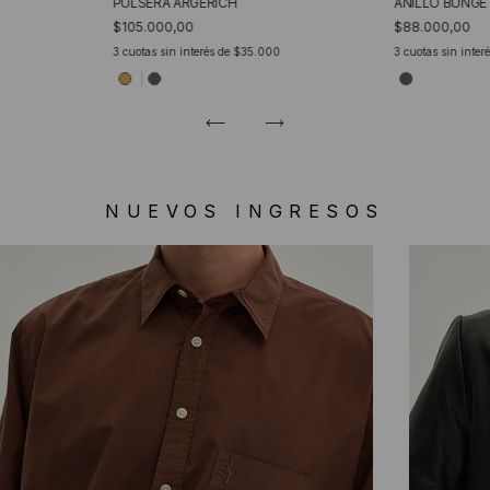
PULSERA ARGERICH
ANILLO BUNGE
$105.000,00
$88.000,00
0
3
cuotas sin interés de
$35.000
3
cuotas sin inter
NUEVOS INGRESOS