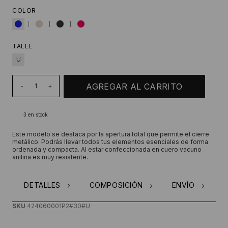
COLOR
TALLE
U
-
+
3
en stock
Este modelo se destaca por la apertura total que permite el cierre
metálico. Podrás llevar todos tus elementos esenciales de forma
ordenada y compacta. Al estar confeccionada en cuero vacuno
anilina es muy resistente.
DETALLES
COMPOSICIÓN
ENVÍO
SKU
424060001P2#30#U