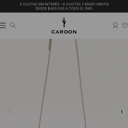
3 CUOTAS SIN INTERÉS - 6 CUOTAS Y ENVIO GRATIS
DESDE $400.000 A TODO EL PAÍS