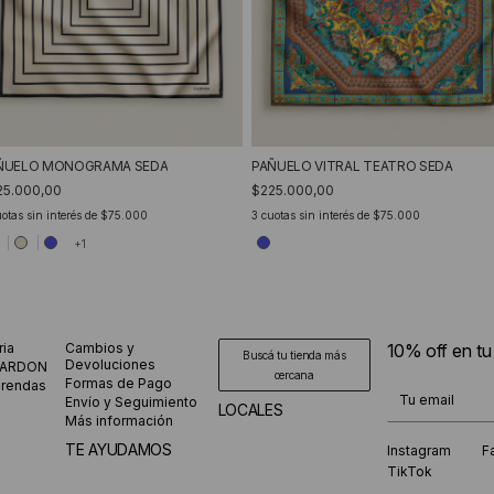
ÑUELO MONOGRAMA SEDA
PAÑUELO VITRAL TEATRO SEDA
25.000,00
$225.000,00
otas sin interés de
$75.000
3
cuotas sin interés de
$75.000
+1
ria
Cambios y
10% off en t
Buscá tu tienda más
Devoluciones
CARDON
cercana
Formas de Pago
prendas
¡Te suscribiste
Envío y Seguimiento
LOCALES
Más información
TE AYUDAMOS
Instagram
F
TikTok