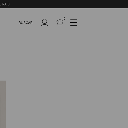
L PAÍS
0
BUSCAR