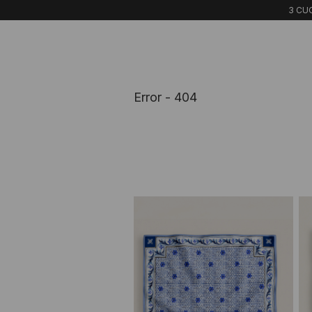
3 CUO
Error - 404