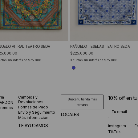
ÑUELO VITRAL TEATRO SEDA
PAÑUELO TESELAS TEATRO SEDA
25.000,00
$225.000,00
otas sin interés de
$75.000
3
cuotas sin interés de
$75.000
ria
Cambios y
10% off en t
Buscá tu tienda más
Devoluciones
CARDON
cercana
Formas de Pago
prendas
¡Te suscribiste
Envío y Seguimiento
LOCALES
Más información
TE AYUDAMOS
Instagram
F
TikTok