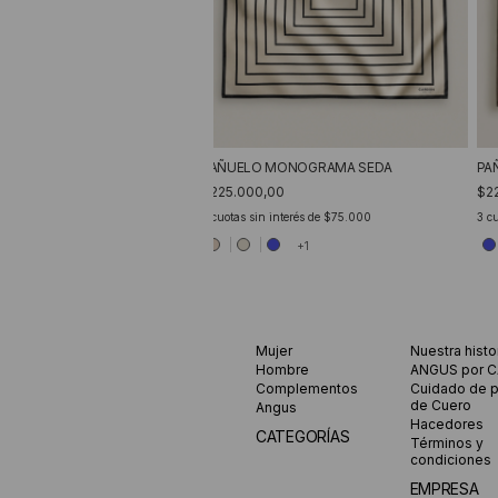
PAÑUELO MONOGRAMA SEDA
PA
$225.000,00
$2
3
cuotas sin interés de
$75.000
3
cu
+1
Mujer
Nuestra histo
Hombre
ANGUS por 
Complementos
Cuidado de 
de Cuero
Angus
Hacedores
CATEGORÍAS
Términos y
condiciones
EMPRESA