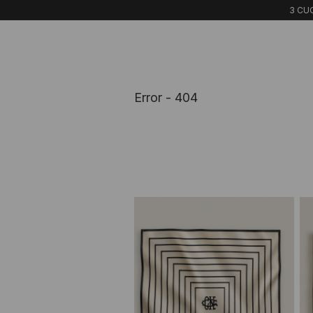
3 CUO
Error - 404