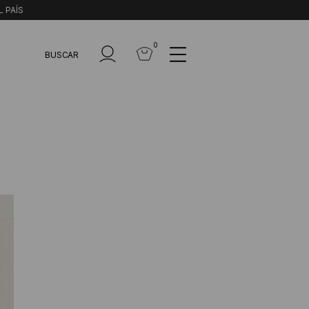
L PAÍS
0
BUSCAR