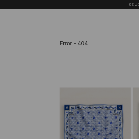
3 CUO
Error - 404