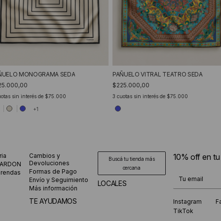
ÑUELO MONOGRAMA SEDA
PAÑUELO VITRAL TEATRO SEDA
25.000,00
$225.000,00
otas sin interés de
$75.000
3
cuotas sin interés de
$75.000
+1
ria
Cambios y
10% off en t
Buscá tu tienda más
Devoluciones
CARDON
cercana
Formas de Pago
prendas
¡Te suscribiste
Envío y Seguimiento
LOCALES
Más información
TE AYUDAMOS
Instagram
F
TikTok