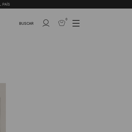
L PAÍS
0
BUSCAR