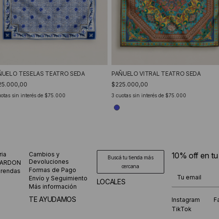
PAÑUELO VITRAL TEATRO SEDA
ÑUELO TESELAS TEATRO SEDA
$225.000,00
25.000,00
3
cuotas sin interés de
$75.000
otas sin interés de
$75.000
ria
Cambios y
10% off en t
Buscá tu tienda más
Devoluciones
CARDON
cercana
Formas de Pago
prendas
¡Te suscribiste
Envío y Seguimiento
LOCALES
Más información
TE AYUDAMOS
Instagram
F
TikTok