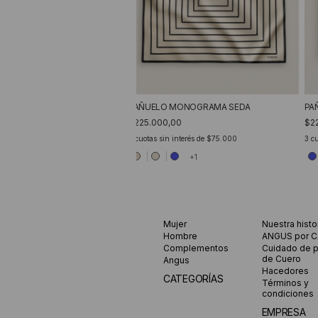
PAÑUELO MONOGRAMA SEDA
PA
$225.000,00
$2
3
cuotas sin interés de
$75.000
3
cu
+1
Mujer
Nuestra histo
Hombre
ANGUS por 
Complementos
Cuidado de 
de Cuero
Angus
Hacedores
CATEGORÍAS
Términos y
condiciones
EMPRESA