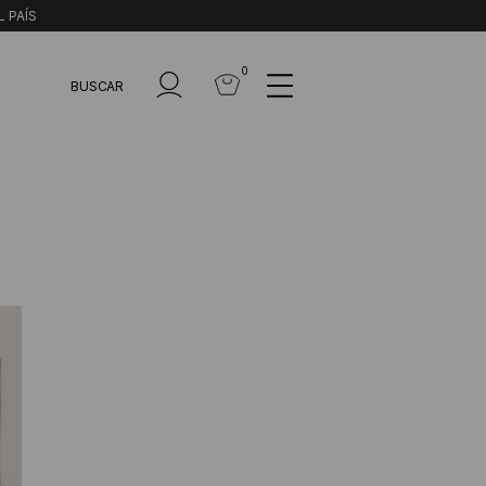
L PAÍS
0
BUSCAR