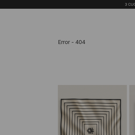
3 CUO
Error - 404