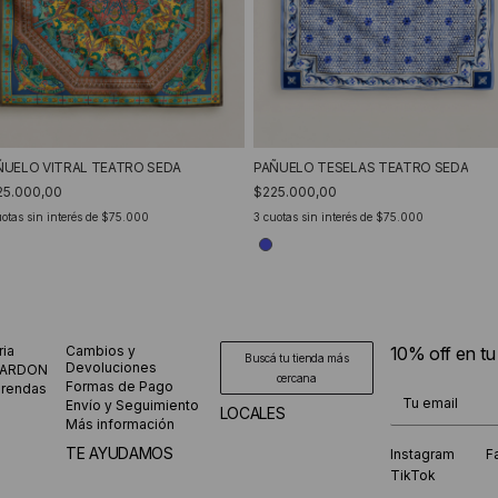
ÑUELO VITRAL TEATRO SEDA
PAÑUELO TESELAS TEATRO SEDA
25.000,00
$225.000,00
otas sin interés de
$75.000
3
cuotas sin interés de
$75.000
ria
Cambios y
10% off en t
Buscá tu tienda más
Devoluciones
CARDON
cercana
Formas de Pago
prendas
¡Te suscribiste
Envío y Seguimiento
LOCALES
Más información
TE AYUDAMOS
Instagram
F
TikTok