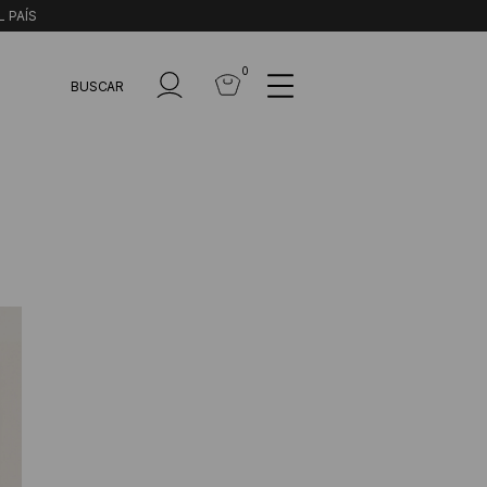
L PAÍS
0
BUSCAR