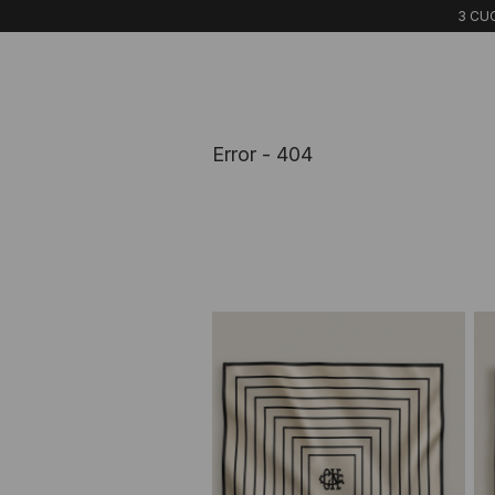
3 CUO
Error - 404