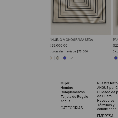
PAÑUELO MONOGRAMA SEDA
PA
$225.000,00
$2
3
cuotas sin interés de
$75.000
3
cu
+1
Mujer
Nuestra histo
Hombre
ANGUS por 
Complementos
Cuidado de 
de Cuero
Tarjeta de Regalo
Hacedores
Angus
Términos y
CATEGORÍAS
condiciones
EMPRESA