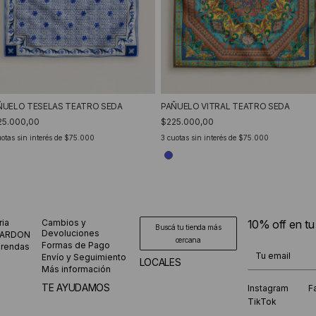
PAÑUELO VITRAL TEATRO SEDA
ÑUELO TESELAS TEATRO SEDA
$225.000,00
25.000,00
3
cuotas sin interés de
$75.000
otas sin interés de
$75.000
ria
Cambios y
10% off en t
Buscá tu tienda más
Devoluciones
CARDON
cercana
Formas de Pago
prendas
¡Te suscribiste
Envío y Seguimiento
LOCALES
Más información
TE AYUDAMOS
Instagram
F
TikTok