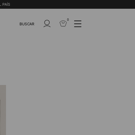
L PAÍS
0
BUSCAR