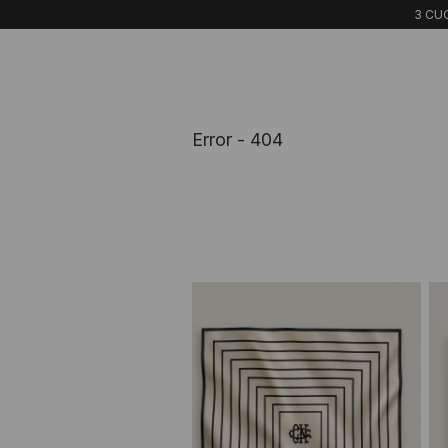
3 CUO
Error - 404