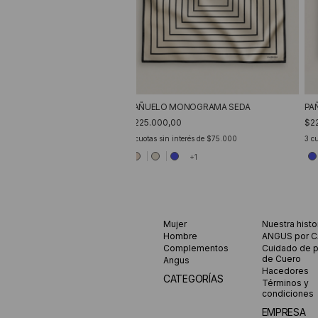
PAÑUELO MONOGRAMA SEDA
PA
$225.000,00
$2
3
cuotas sin interés de
$75.000
3
cu
+1
Mujer
Nuestra histo
Hombre
ANGUS por 
Complementos
Cuidado de 
de Cuero
Angus
Hacedores
CATEGORÍAS
Términos y
condiciones
EMPRESA