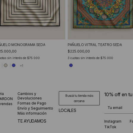
ÑUELO MONOGRAMA SEDA
PAÑUELO VITRAL TEATRO SEDA
25.000,00
$225.000,00
otas sin interés de
$75.000
3
cuotas sin interés de
$75.000
+1
ria
Cambios y
10% off en t
Buscá tu tienda más
Devoluciones
CARDON
cercana
Formas de Pago
prendas
¡Te suscribiste
Envío y Seguimiento
LOCALES
Más información
TE AYUDAMOS
Instagram
F
TikTok