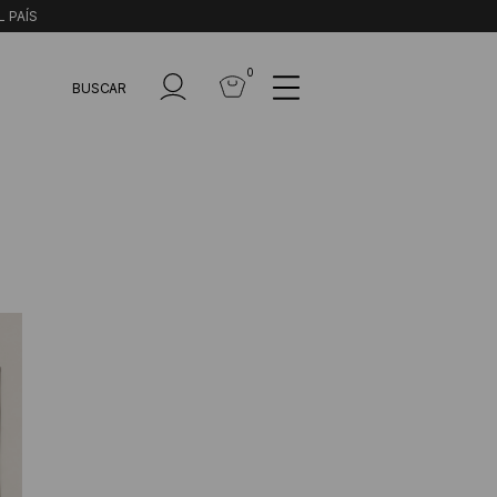
L PAÍS
0
BUSCAR