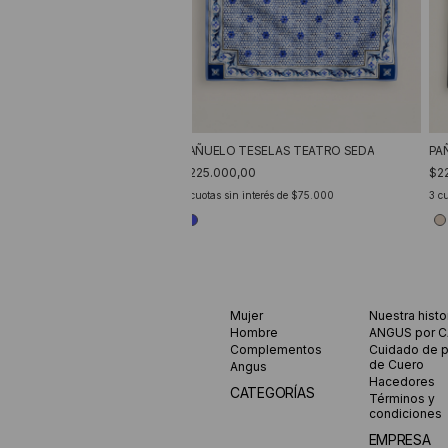
PA
PAÑUELO TESELAS TEATRO SEDA
$2
$225.000,00
3
cu
3
cuotas sin interés de
$75.000
Mujer
Nuestra histo
Hombre
ANGUS por 
Complementos
Cuidado de 
de Cuero
Angus
Hacedores
CATEGORÍAS
Términos y
condiciones
EMPRESA