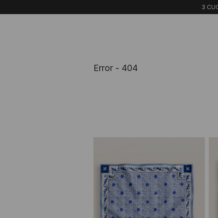
3 CUO
Error - 404