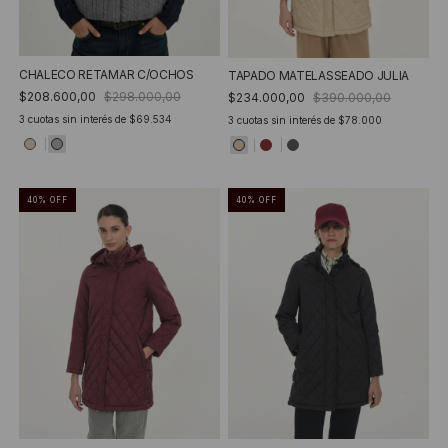
CHALECO RETAMAR C/OCHOS
TAPADO MATELASSEADO JULIA
$208.600,00
$298.000,00
$234.000,00
$390.000,00
3
cuotas sin interés de
$69.534
3
cuotas sin interés de
$78.000
40
%
OFF
40
%
OFF