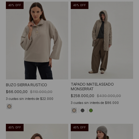
40
%
OFF
40
%
OFF
TAPADO MATELASEADO
BUZO SIERRA RUSTICO
MONSERRAT
$66.000,00
$110.000,00
$258.000,00
$430.000,00
3
cuotas sin interés de
$22.000
3
cuotas sin interés de
$86.000
40
%
OFF
40
%
OFF