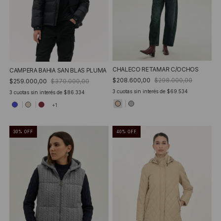
CHALECO RETAMAR C/OCHOS
CAMPERA BAHIA SAN BLAS PLUMA
$208.600,00
$298.000,00
$259.000,00
$370.000,00
3
cuotas sin interés de
$69.534
3
cuotas sin interés de
$86.334
+1
30
%
OFF
40
%
OFF