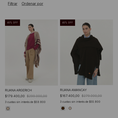
Filtrar
Ordenar por
40
%
OFF
40
%
OFF
RUANA AMANCAY
RUANA ARGERICH
$167.400,00
$279.000,00
$179.400,00
$299.000,00
3
cuotas sin interés de
$55.800
3
cuotas sin interés de
$59.800