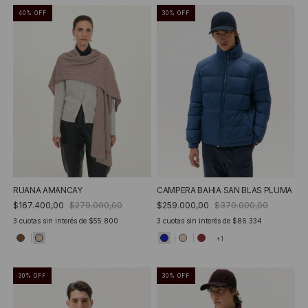
40
%
OFF
30
%
OFF
RUANA AMANCAY
CAMPERA BAHIA SAN BLAS PLUMA
$167.400,00
$279.000,00
$259.000,00
$370.000,00
3
cuotas sin interés de
$55.800
3
cuotas sin interés de
$86.334
+1
30
%
OFF
30
%
OFF