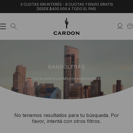
3 CUOTAS SIN INTERÉS - 6 CUOTAS Y ENVIO GRATIS
DESDE $400.000 A TODO EL PAÍS
BANDOLERAS
Carteras
Bolsos
Mochilas
Riñoneras
No tenemos resultados para tu búsqueda. Por
favor, intentá con otros filtros.