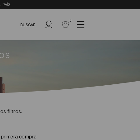
L PAÍS
0
BUSCAR
LOS
s filtros.
u primera compra