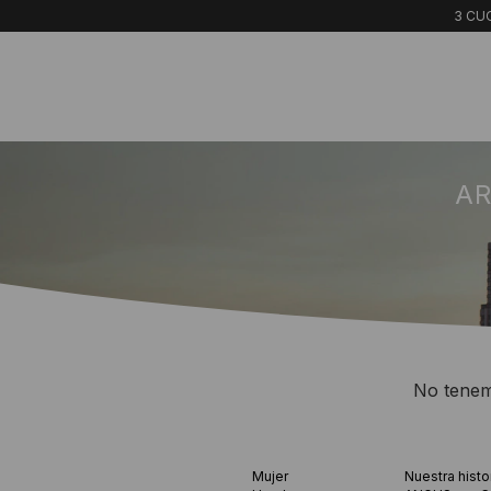
3 CUO
AR
No tenemo
Mujer
Nuestra histo