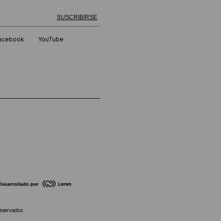
 exitosamente!
SUSCRIBIRSE
acebook
YouTube
eservados.