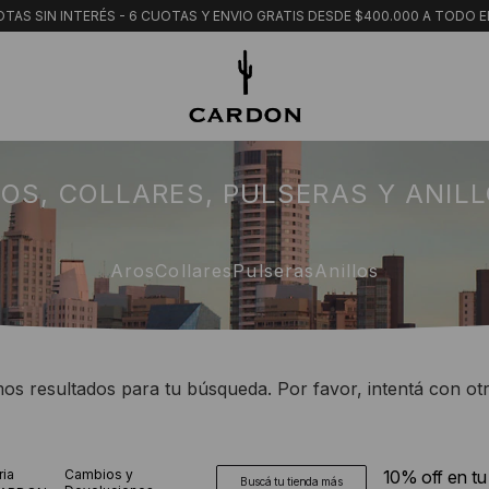
TAS SIN INTERÉS - 6 CUOTAS Y ENVIO GRATIS DESDE $400.000 A TODO E
OS, COLLARES, PULSERAS Y ANIL
Aros
Collares
Pulseras
Anillos
s resultados para tu búsqueda. Por favor, intentá con otro
ria
Cambios y
10% off en t
Buscá tu tienda más