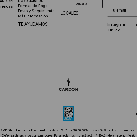
Devoluciones
CARDON
cercana
Formas de Pago
prendas
¡Te suscribiste
Envío y Seguimiento
LOCALES
Más información
TE AYUDAMOS
Instagram
F
TikTok
CARDON | Tiempo de Descuento hasta 50% Off - 30707937382 - 2026. Todos los derechos r
Defensa de las y los consumidores. Para reclamos
ingresá acá.
/
Botón de arrepentimiento