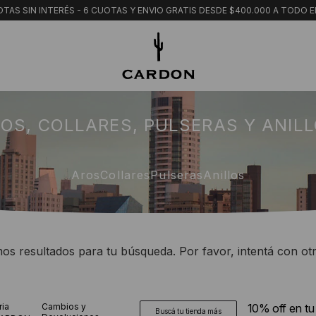
TAS SIN INTERÉS - 6 CUOTAS Y ENVIO GRATIS DESDE $400.000 A TODO E
OS, COLLARES, PULSERAS Y ANIL
Aros
Collares
Pulseras
Anillos
s resultados para tu búsqueda. Por favor, intentá con otro
ria
Cambios y
10% off en t
Buscá tu tienda más