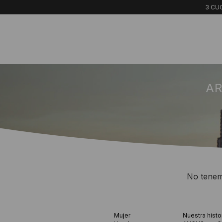
3 CUO
AR
No tenemo
Mujer
Nuestra histo