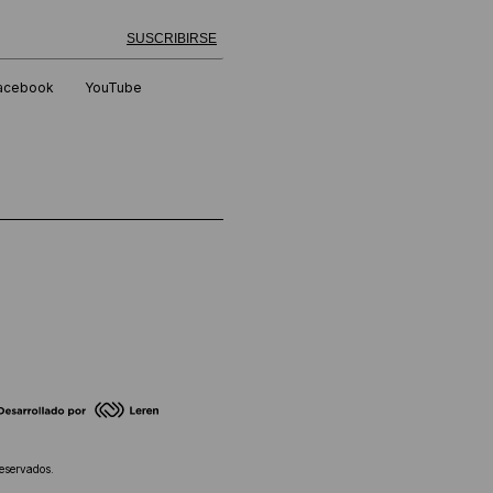
 exitosamente!
SUSCRIBIRSE
acebook
YouTube
eservados.