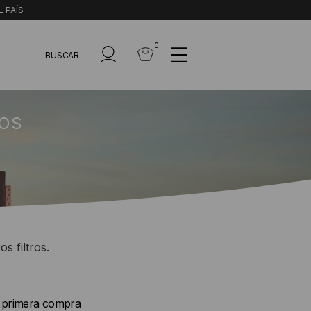
L PAÍS
0
BUSCAR
LOS
s filtros.
u primera compra