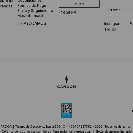
Devoluciones
CARDON
cercana
Formas de Pago
prendas
¡Te suscribiste
Envío y Seguimiento
LOCALES
Más información
TE AYUDAMOS
Instagram
F
TikTok
CARDON | Tiempo de Descuento hasta 50% Off - 30707937382 - 2026. Todos los derechos r
Defensa de las y los consumidores. Para reclamos
ingresá acá.
/
Botón de arrepentimiento