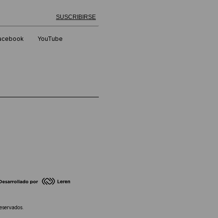
 exitosamente!
SUSCRIBIRSE
acebook
YouTube
eservados.