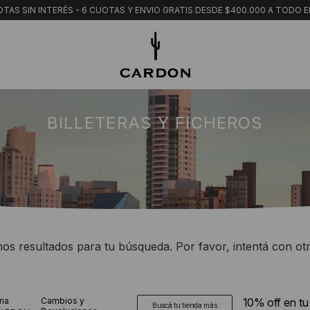
TAS SIN INTERÉS - 6 CUOTAS Y ENVIO GRATIS DESDE $400.000 A TODO E
BILLETERAS Y FICHEROS
s resultados para tu búsqueda. Por favor, intentá con otro
ria
Cambios y
10% off en t
Buscá tu tienda más