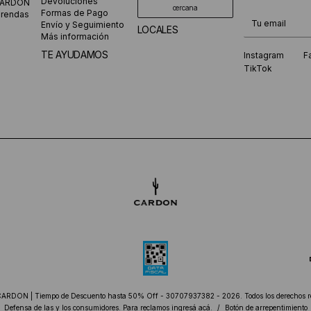
Devoluciones
CARDON
cercana
Formas de Pago
prendas
¡Te suscribiste
Envío y Seguimiento
LOCALES
Más información
TE AYUDAMOS
Instagram
F
TikTok
CARDON | Tiempo de Descuento hasta 50% Off - 30707937382 - 2026. Todos los derechos r
Defensa de las y los consumidores. Para reclamos
ingresá acá.
/
Botón de arrepentimiento