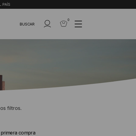
L PAÍS
0
BUSCAR
s filtros.
u primera compra