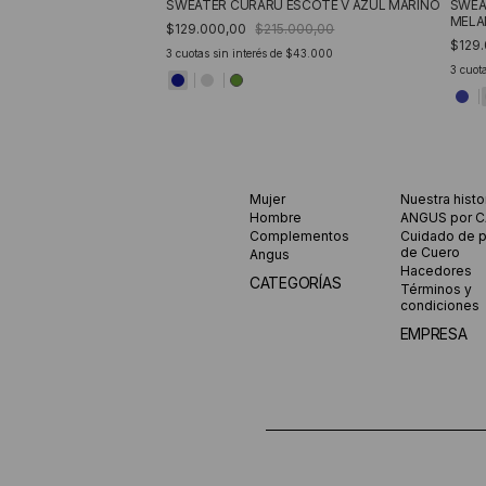
SWEATER CURARU ESCOTE V AZUL MARINO
SWE
MELA
$129.000,00
$215.000,00
$129
3
cuotas sin interés de
$43.000
3
cuota
Mujer
Nuestra histo
Hombre
ANGUS por 
Complementos
Cuidado de 
de Cuero
Angus
Hacedores
CATEGORÍAS
Términos y
condiciones
EMPRESA