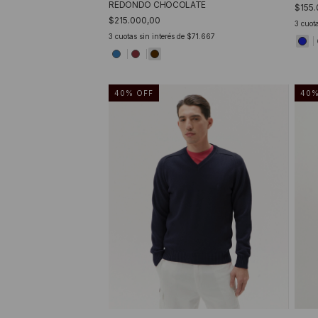
REDONDO CHOCOLATE
$155.
$215.000,00
3
cuota
3
cuotas sin interés de
$71.667
40
%
OFF
40