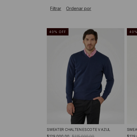
Filtrar
Ordenar por
40
%
OFF
40
SWEATER CHALTEN ESCOTE V AZUL
SWEA
$129.000,00
$215.000,00
$129