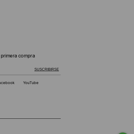
u primera compra
 exitosamente!
SUSCRIBIRSE
acebook
YouTube