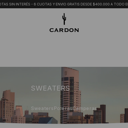
TAS SIN INTERÉS - 6 CUOTAS Y ENVIO GRATIS DESDE $400.000 A TODO E
SWEATERS
Sweaters
Poleras
Camperas