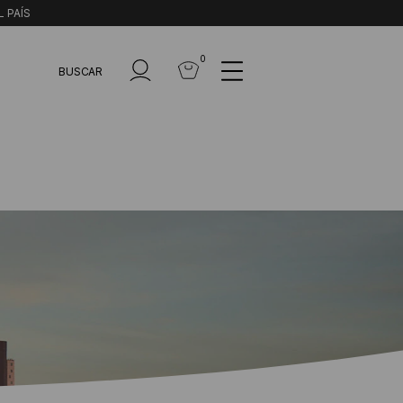
L PAÍS
0
BUSCAR