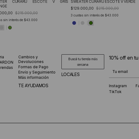
ATER CURARU ESCOTE V GRIS
SWEATER CURARU ESCOTE V VERDE
NGE
$129.000,00
$215.000,00
.000,00
$215.000,00
3
cuotas sin interés de
$43.000
s sin interés de
$43.000
ria
Cambios y
10% off en t
Buscá tu tienda más
Devoluciones
CARDON
cercana
Formas de Pago
prendas
¡Te suscribiste
Envío y Seguimiento
LOCALES
Más información
TE AYUDAMOS
Instagram
F
TikTok