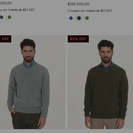
000,00
$155.000,00
s sin interés de
$51.667
3
cuotas sin interés de
$51.667
%
OFF
40
%
OFF